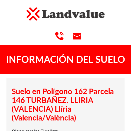
INFORMACIÓN DEL SUELO
Suelo en Polígono 162 Parcela
146 TURBAÑEZ. LLIRIA
(VALENCIA) Llíria
(Valencia/València)