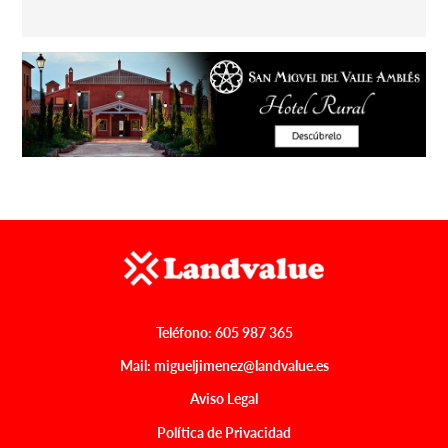
Teléfono:
605 987 365
Mail:
migueljimenez@landvalue.es
Aviso Legal
Política de Privacidad