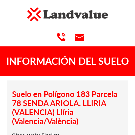
INFORMACIÓN DEL SUELO
Suelo en Polígono 183 Parcela
78 SENDA ARIOLA. LLIRIA
(VALENCIA) Llíria
(Valencia/València)