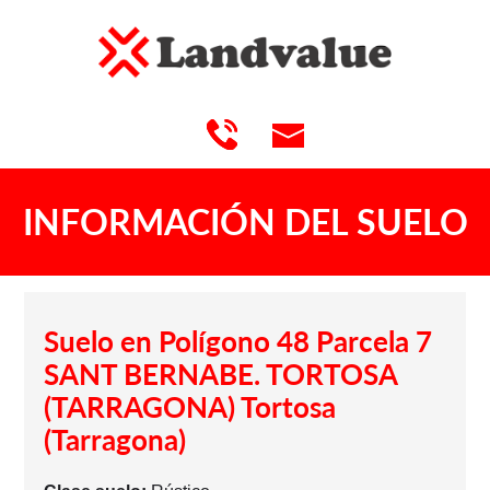
INFORMACIÓN DEL SUELO
Suelo en Polígono 48 Parcela 7
SANT BERNABE. TORTOSA
(TARRAGONA) Tortosa
(Tarragona)