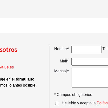
sotros
Nombre*
Tel
Mail*
value.es
Mensaje
saje en el
formulario
emos lo antes posible,
* Campos obligatorios
He leído y acepto la
Políti