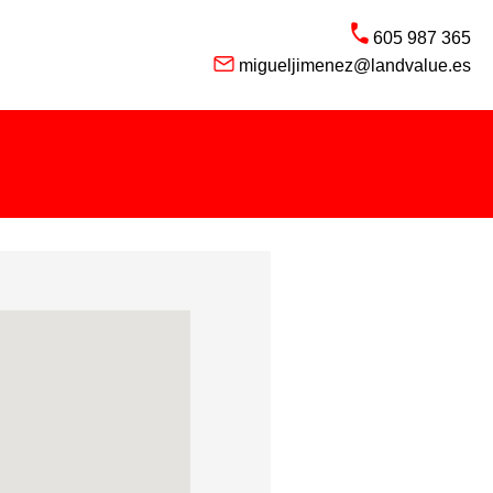
605 987 365
migueljimenez@landvalue.es