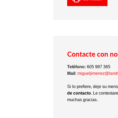
Contacte con no
Teléfono:
605 987 365
Mail:
migueljimenez@land
Si lo prefiere, deje su men
de contacto
. Le contestar
muchas gracias.