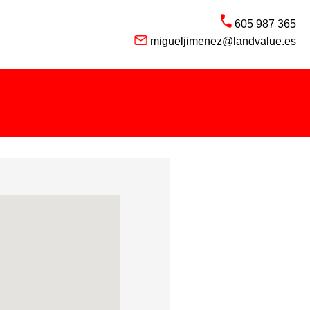
605 987 365
migueljimenez@landvalue.es