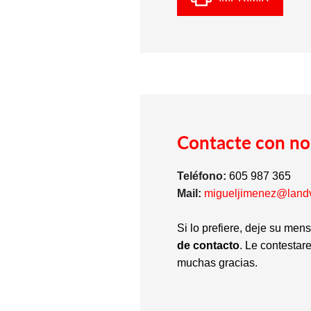
Contacte con no
Teléfono:
605 987 365
Mail:
migueljimenez@land
Si lo prefiere, deje su men
de contacto
. Le contestar
muchas gracias.