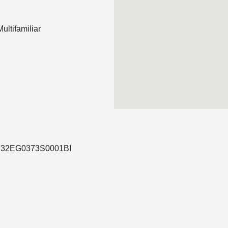
ultifamiliar
31132EG0373S0001BI