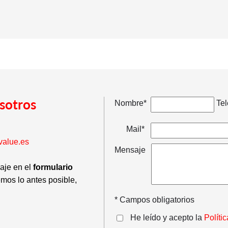
sotros
Nombre*
Tel
Mail*
value.es
Mensaje
saje en el
formulario
emos lo antes posible,
* Campos obligatorios
He leído y acepto la
Políti