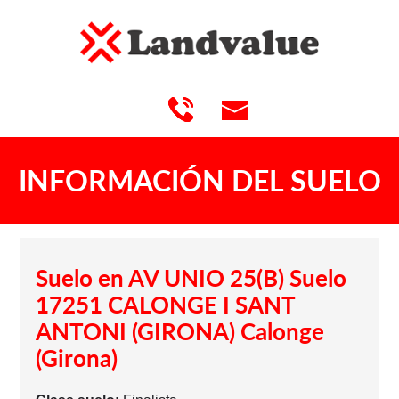
INFORMACIÓN DEL SUELO
Suelo en AV UNIO 25(B) Suelo
17251 CALONGE I SANT
ANTONI (GIRONA) Calonge
(Girona)