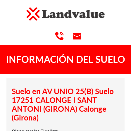
INFORMACIÓN DEL SUELO
Suelo en AV UNIO 25(B) Suelo
17251 CALONGE I SANT
ANTONI (GIRONA) Calonge
(Girona)