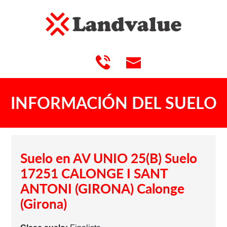
INFORMACIÓN DEL SUELO
Suelo en AV UNIO 25(B) Suelo
17251 CALONGE I SANT
ANTONI (GIRONA) Calonge
(Girona)