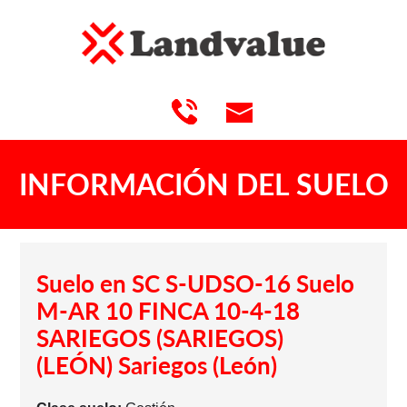
INFORMACIÓN DEL SUELO
Suelo en SC S-UDSO-16 Suelo
M-AR 10 FINCA 10-4-18
SARIEGOS (SARIEGOS)
(LEÓN) Sariegos (León)