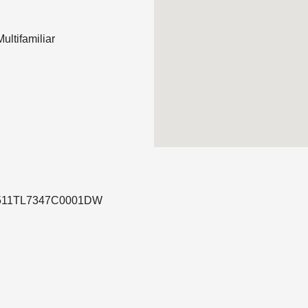
ultifamiliar
73511TL7347C0001DW