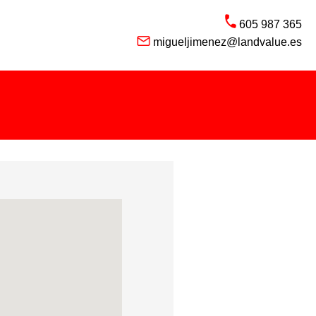
605 987 365
migueljimenez@landvalue.es