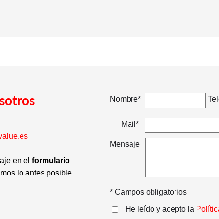
sotros
Nombre*
Tel
Mail*
value.es
Mensaje
saje en el
formulario
emos lo antes posible,
* Campos obligatorios
He leído y acepto la
Políti