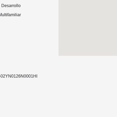
 Desarrollo
ultifamiliar
69402YN0126N0001HI