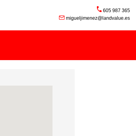
605 987 365
migueljimenez@landvalue.es