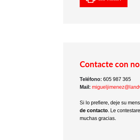
Contacte con no
Teléfono:
605 987 365
Mail:
migueljimenez@land
Si lo prefiere, deje su men
de contacto
. Le contestar
muchas gracias.