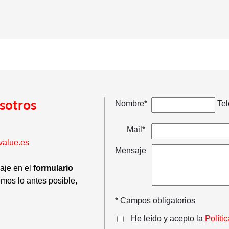
sotros
Nombre*
Tel
Mail*
value.es
Mensaje
saje en el
formulario
emos lo antes posible,
* Campos obligatorios
He leído y acepto la
Políti