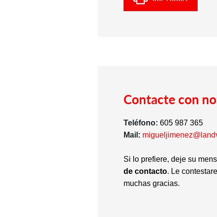
Contacte con no
Teléfono:
605 987 365
Mail:
migueljimenez@land
Si lo prefiere, deje su men
de contacto
. Le contestar
muchas gracias.