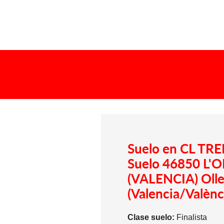
Suelo en CL T
Suelo 46850 L'
(VALENCIA) Olleri
(Valencia/Valènc
Clase suelo:
Finalista