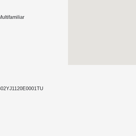
ultifamiliar
05302YJ1120E0001TU