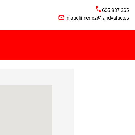
605 987 365
migueljimenez@landvalue.es