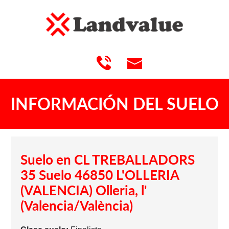
INFORMACIÓN DEL SUELO
Suelo en CL TREBALLADORS
35 Suelo 46850 L'OLLERIA
(VALENCIA) Olleria, l'
(Valencia/València)