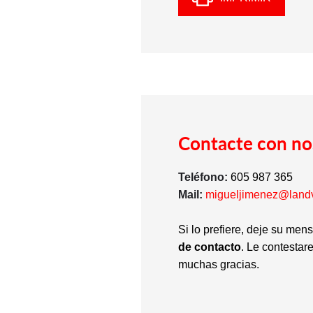
Contacte con no
Teléfono:
605 987 365
Mail:
migueljimenez@land
Si lo prefiere, deje su men
de contacto
. Le contestar
muchas gracias.