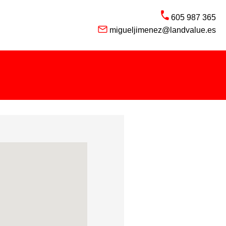
605 987 365
migueljimenez@landvalue.es