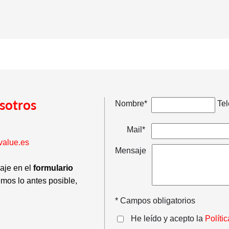
sotros
Nombre*
Tel
Mail*
value.es
Mensaje
saje en el
formulario
emos lo antes posible,
* Campos obligatorios
He leído y acepto la
Políti