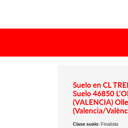
Suelo en CL T
Suelo 46850 L'
(VALENCIA) Olleri
(Valencia/Valènc
Clase suelo:
Finalista