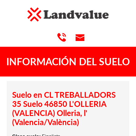
INFORMACIÓN DEL SUELO
Suelo en CL TREBALLADORS
35 Suelo 46850 L'OLLERIA
(VALENCIA) Olleria, l'
(Valencia/València)