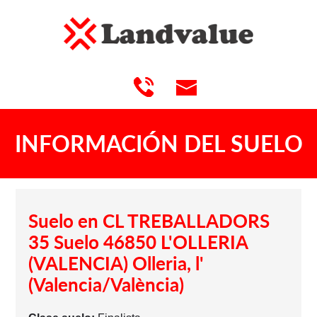
INFORMACIÓN DEL SUELO
Suelo en CL TREBALLADORS
35 Suelo 46850 L'OLLERIA
(VALENCIA) Olleria, l'
(Valencia/València)