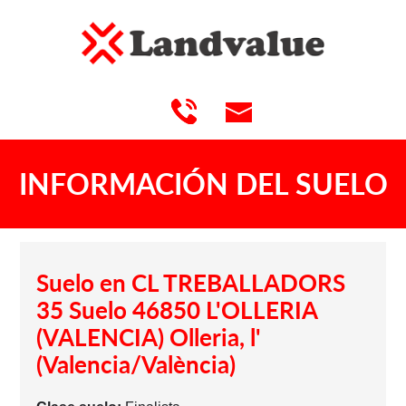
INFORMACIÓN DEL SUELO
Suelo en CL TREBALLADORS
35 Suelo 46850 L'OLLERIA
(VALENCIA) Olleria, l'
(Valencia/València)