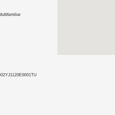
ultifamiliar
05302YJ1120E0001TU