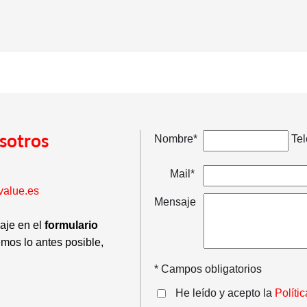
sotros
Nombre*
Tel
Mail*
value.es
Mensaje
saje en el
formulario
emos lo antes posible,
* Campos obligatorios
He leído y acepto la
Políti