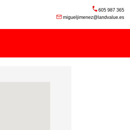
605 987 365
migueljimenez@landvalue.es