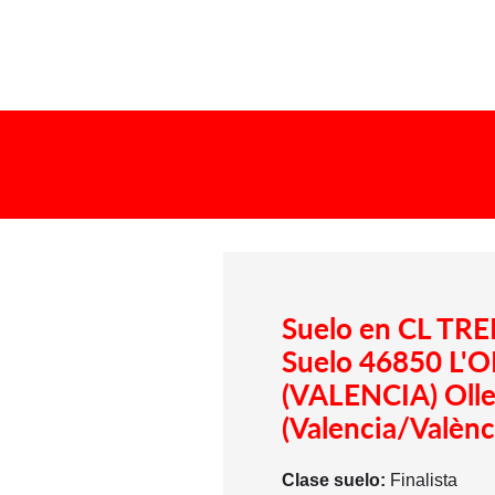
Suelo en CL T
Suelo 46850 L'
(VALENCIA) Olleri
(Valencia/Valènc
Clase suelo:
Finalista