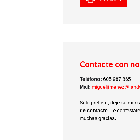
Contacte con no
Teléfono:
605 987 365
Mail:
migueljimenez@land
Si lo prefiere, deje su men
de contacto
. Le contestar
muchas gracias.