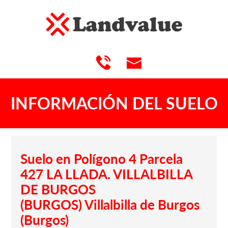
INFORMACIÓN DEL SUELO
Suelo en Polígono 4 Parcela
427 LA LLADA. VILLALBILLA
DE BURGOS
(BURGOS) Villalbilla de Burgos
(Burgos)