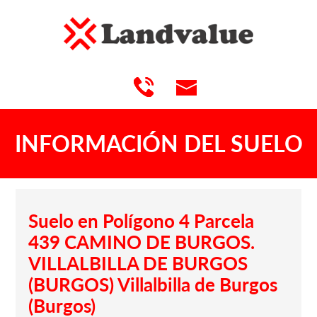
INFORMACIÓN DEL SUELO
Suelo en Polígono 4 Parcela
439 CAMINO DE BURGOS.
VILLALBILLA DE BURGOS
(BURGOS) Villalbilla de Burgos
(Burgos)