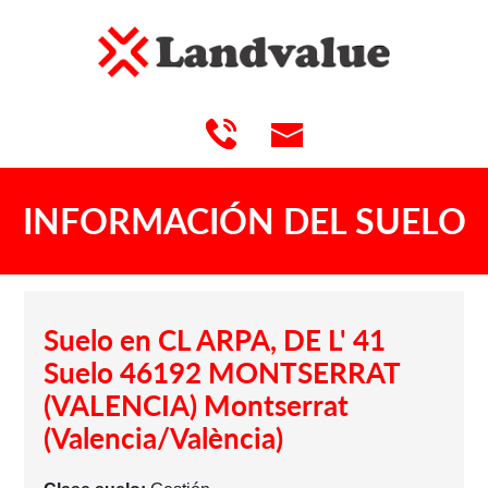
INFORMACIÓN DEL SUELO
Suelo en CL ARPA, DE L' 41
Suelo 46192 MONTSERRAT
(VALENCIA) Montserrat
(Valencia/València)